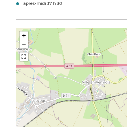
après-midi :
17 h 30
+
−