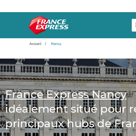
Accueil
/
Nancy
France Express Nancy
idéalement situé pour r
principaux hubs de Fra