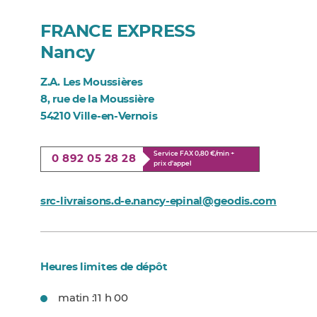
FRANCE EXPRESS
Nancy
Z.A. Les Moussières
8, rue de la Moussière
54210 Ville-en-Vernois
Service FAX 0,80 €/min +
0 892 05 28 28
prix d'appel
src-livraisons.d-e.nancy-epinal@geodis.com
Heures limites de dépôt
matin :
11 h 00