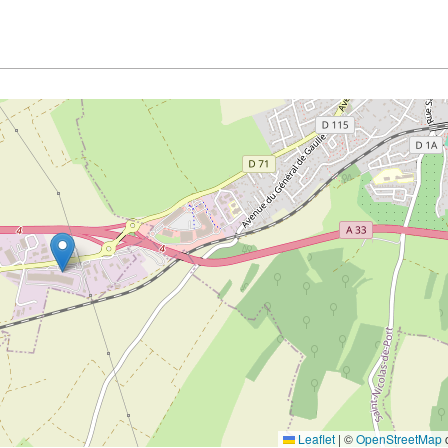
Leaflet
|
©
OpenStreetMap
c