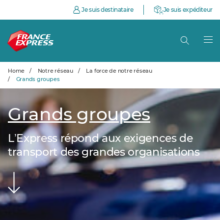
Je suis destinataire
Je suis expéditeur
Home
/
Notre réseau
/
La force de notre réseau
/
Grands groupes
Grands groupes
LʼExpress répond aux exigences de
transport des grandes organisations