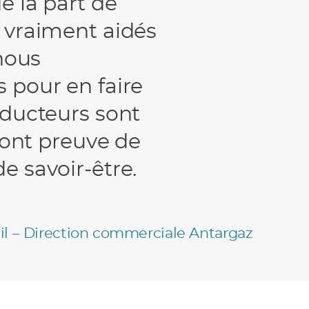
e la part de
 vraiment aidés
 nous
 pour en faire
nducteurs sont
 font preuve de
e savoir-être.
il – Direction commerciale Antargaz