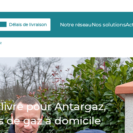
Notre réseau
Nos solutions
Ac
Délais de livraison
z
 livre pour Antargaz,
s de gaz à domicile