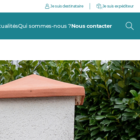
Je suis destinataire
Je suis expéditeur
tualités
Qui sommes-nous ?
Nous contacter