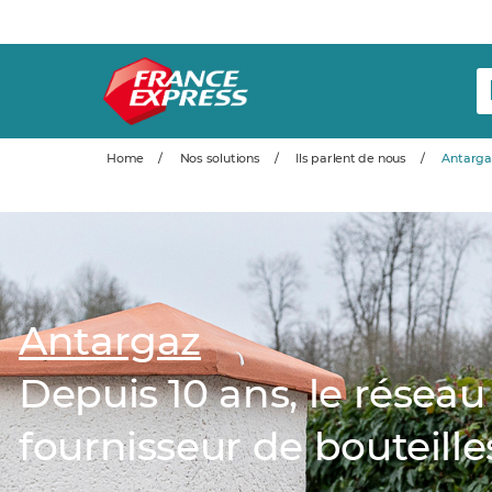
Home
/
Nos solutions
/
Ils parlent de nous
/
Antarga
Antargaz
Depuis 10 ans, le réseau
fournisseur de bouteille