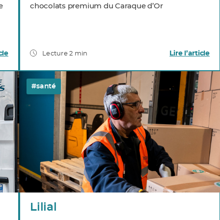
e
chocolats premium du Caraque d’Or
cle
Lire l’article
Lecture 2 min
#santé
Lilial