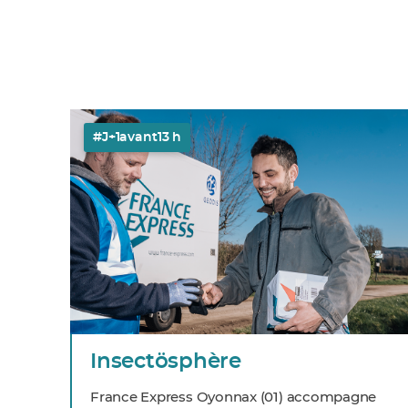
#J+1avant13 h
Insectösphère
France Express Oyonnax (01) accompagne