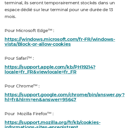
terminal, ils seront temporairement stockés dans un
espace dédié sur leur terminal pour une durée de 13
mois.
Pour Microsoft Edge™ :
https://windows.microsoft.com/fr-FR/windows-
vista/Block-or-allow-cookies
Pour Safari™ :
https://support.apple.com/kb/PH19214?
locale=fr_FR&viewlocale=fr_FR
Pour Chrome™ :
https://support.google.com/chrome/bin/answer.py?
hl=fr&hlrm=en&answer=95647
Pour Mozilla Firefox™ :
https://support.mozilla.org/fr/kb/cookies-
informations-sites-enregistrent