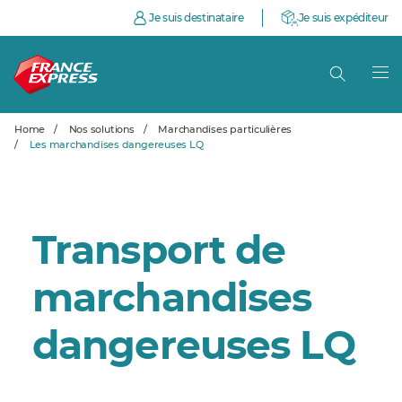
Je suis destinataire
Je suis expéditeur
Home
/
Nos solutions
/
Marchandises particulières
/
Les marchandises dangereuses LQ
Transport de
marchandises
dangereuses LQ