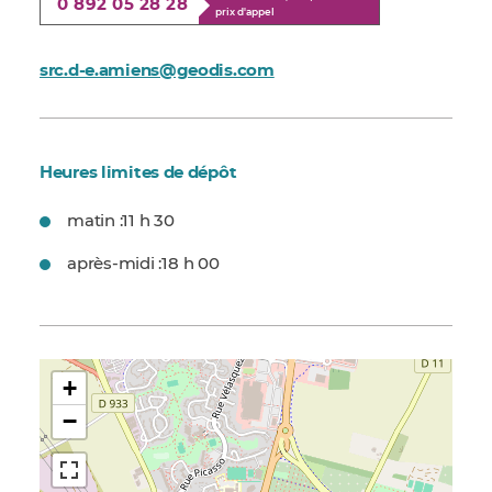
0 892 05 28 28
prix d'appel
src.d-e.amiens@geodis.com
Heures limites de dépôt
matin :
11 h 30
après-midi :
18 h 00
+
−