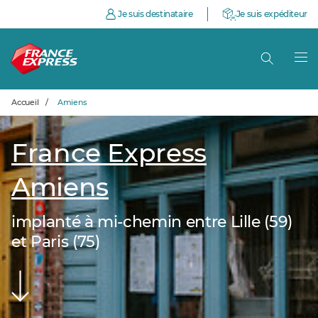
Je suis destinataire
Je suis expéditeur
Accueil
/
Amiens
France Express
Amiens
implanté à mi-chemin entre Lille (59)
et Paris (75)