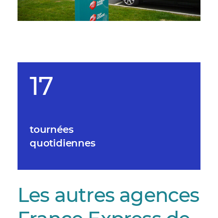
17
tournées
quotidiennes
Les autres agences