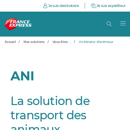
Je suis destinataire
Je suis expéditeur
Accueil
/
Nos solutions
/
Vous êtes ...
/
Un éleveur d'animaux
ANI
La solution de
transport des