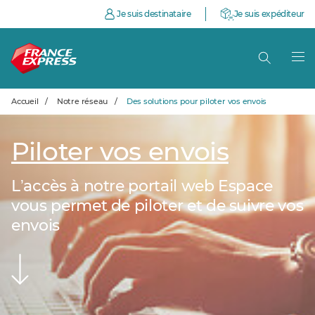
Je suis destinataire
Je suis expéditeur
Accueil
/
Notre réseau
/
Des solutions pour piloter vos envois
Piloter vos envois
Lʼaccès à notre portail web Espace
vous permet de piloter et de suivre vos
envois