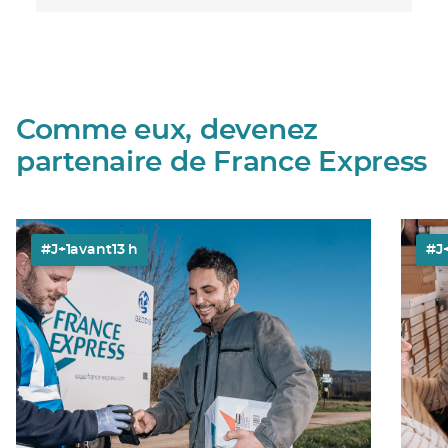
Comme eux, devenez
partenaire de France Express
#J+1avant13 h
#J