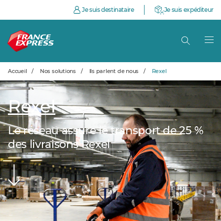
Je suis destinataire
Je suis expéditeur
Accueil
/
Nos solutions
/
Ils parlent de nous
/
Rexel
Rexel
Le réseau assure le transport de 25 %
des livraisons Rexel