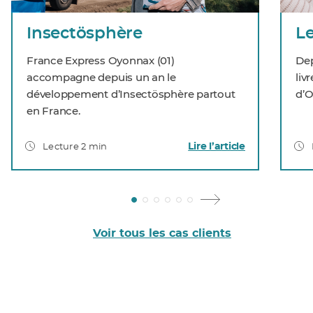
Insectösphère
France Express Oyonnax (01)
Dep
accompagne depuis un an le
liv
développement d’Insectösphère partout
d’O
en France.
Lire l’article
Lecture 2 min
Voir tous les cas clients