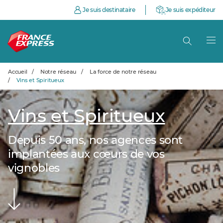
Je suis destinataire
Je suis expéditeur
Accueil
/
Notre réseau
/
La force de notre réseau
/
Vins et Spiritueux
Vins et Spiritueux
Depuis 50 ans, nos agences sont
implantées aux cœurs de vos
vignobles