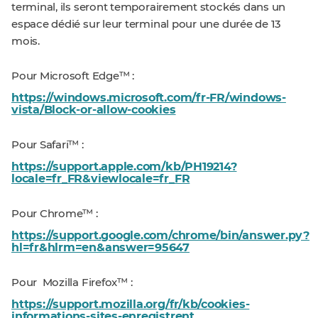
terminal, ils seront temporairement stockés dans un
espace dédié sur leur terminal pour une durée de 13
mois.
Pour Microsoft Edge™ :
https://windows.microsoft.com/fr-FR/windows-
vista/Block-or-allow-cookies
Pour Safari™ :
https://support.apple.com/kb/PH19214?
locale=fr_FR&viewlocale=fr_FR
Pour Chrome™ :
https://support.google.com/chrome/bin/answer.py?
hl=fr&hlrm=en&answer=95647
Pour Mozilla Firefox™ :
https://support.mozilla.org/fr/kb/cookies-
informations-sites-enregistrent