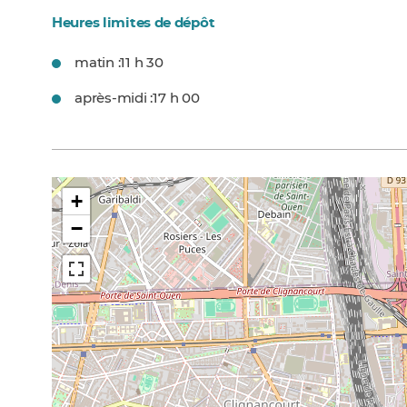
Heures limites de dépôt
matin :
11 h 30
après-midi :
17 h 00
+
−