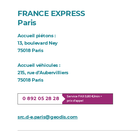
FRANCE EXPRESS
Paris
Accueil piétons :
13, boulevard Ney
75018 Paris
Accueil véhicules :
215, rue d’Aubervilliers
75018 Paris
Service FAX 0,80 €/min +
0 892 05 28 28
prix d'appel
src.d-e.paris@geodis.com