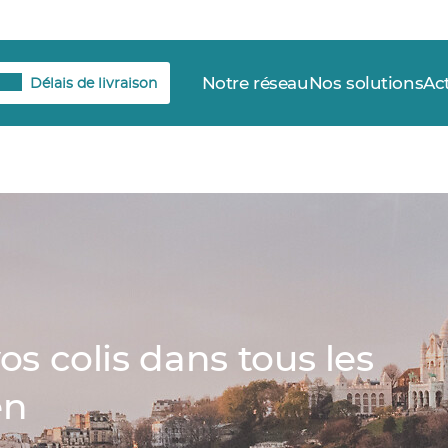
Notre réseau
Nos solutions
Ac
Délais de livraison
vos colis dans tous les
en