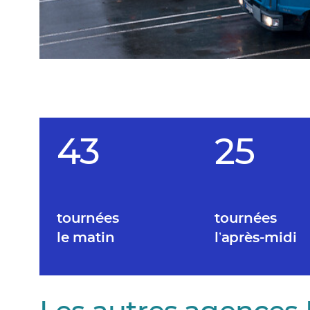
43
25
tournées
tournées
le matin
lʼaprès-midi