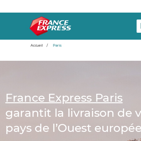
Accueil
/
Paris
France Express Paris
garantit la livraison de 
pays de l’Ouest europé