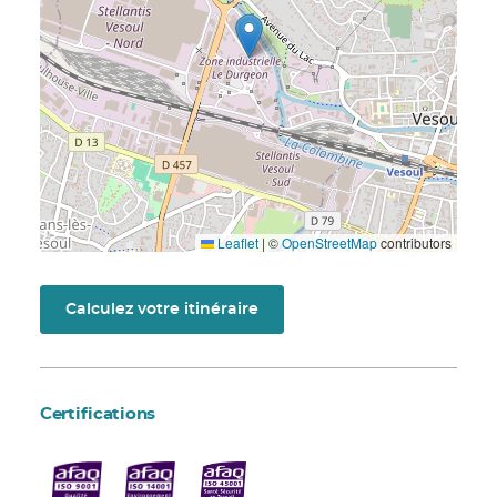
Leaflet
|
©
OpenStreetMap
contributors
Calculez votre itinéraire
Certifications