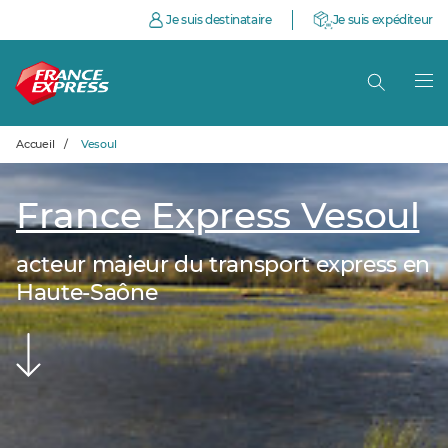
Je suis destinataire
Je suis expéditeur
Accueil
/
Vesoul
France Express Vesoul
acteur majeur du transport express en
Haute-Saône