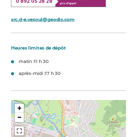
0 892 05 28 28
prix d'appel
src.d-e.vesoul@geodis.com
Heures limites de dépôt
matin :
11 h 30
après-midi :
17 h 30
+
−