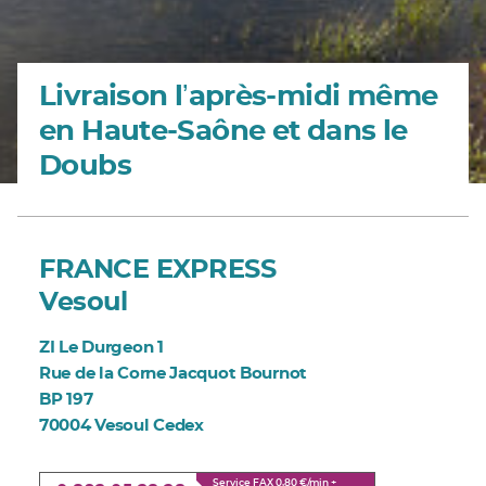
Livraison lʼaprès-midi même
en Haute-Saône et dans le
Doubs
FRANCE EXPRESS
Vesoul
ZI Le Durgeon 1
Rue de la Corne Jacquot Bournot
BP 197
70004 Vesoul Cedex
Service FAX 0,80 €/min +