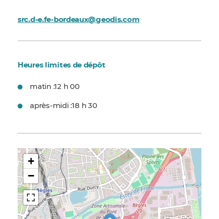
src.d-e.fe-bordeaux@geodis.com
Heures limites de dépôt
matin :
12 h 00
après-midi :
18 h 30
+
−