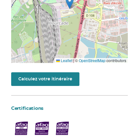
Leaflet
|
©
OpenStreetMap
contributors
Calculez votre itinéraire
Certifications