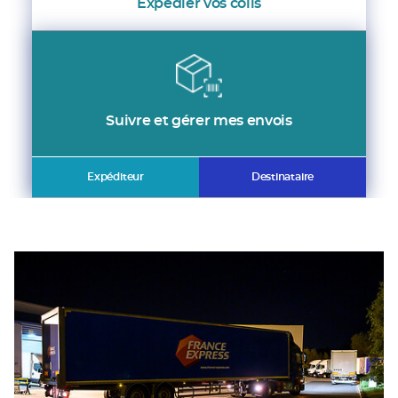
Expédier vos colis
Suivre et gérer mes envois
Expéditeur
Destinataire