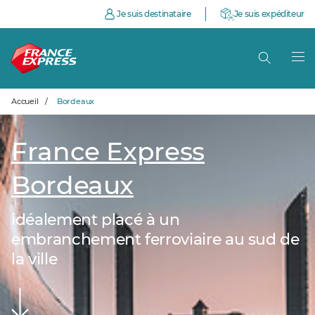
Je suis destinataire
Je suis expéditeur
Accueil
/
Bordeaux
France Express
Bordeaux
idéalement placé à un
embranchement ferroviaire au sud de
la ville