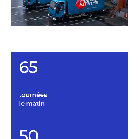
65
tournées
le matin
50