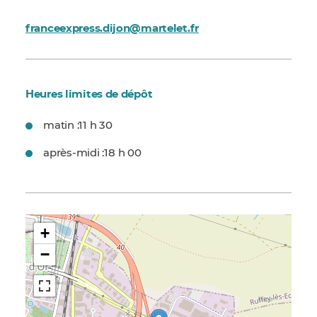
franceexpress.dijon@martelet.fr
Heures limites de dépôt
matin :
11 h 30
après-midi :
18 h 00
+
−