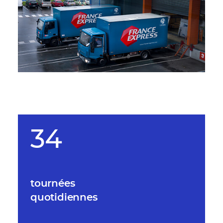
34
tournées
quotidiennes