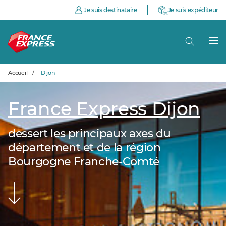
Je suis destinataire
Je suis expéditeur
Accueil
/
Dijon
France Express Dijon
dessert les principaux axes du
département et de la région
Bourgogne Franche-Comté