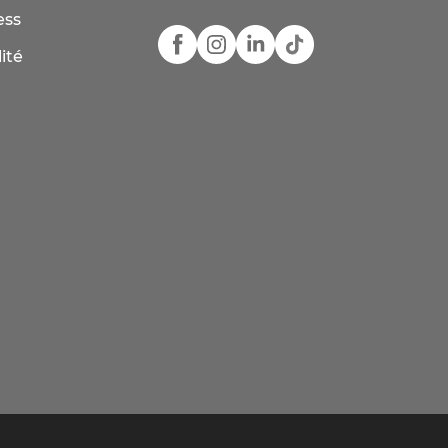
ess
ité