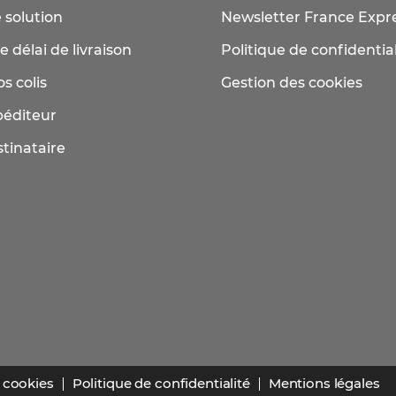
 solution
Newsletter France Expr
e délai de livraison
Politique de confidential
s colis
Gestion des cookies
péditeur
tinataire
 cookies
Politique de confidentialité
Mentions légales