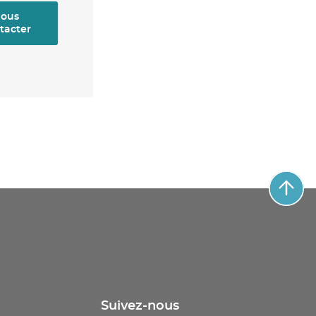
ous
tacter
Suivez-nous