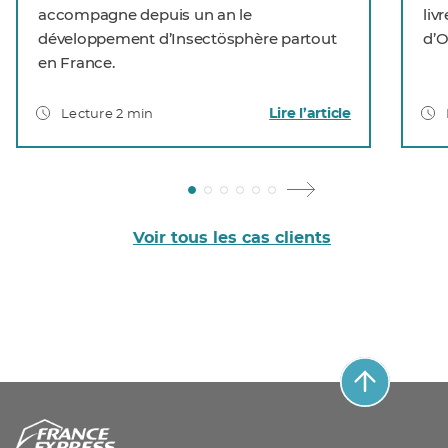
accompagne depuis un an le
liv
développement d’Insectösphère partout
d’O
en France.
Lire l’article
Lecture 2 min
Voir tous les cas clients