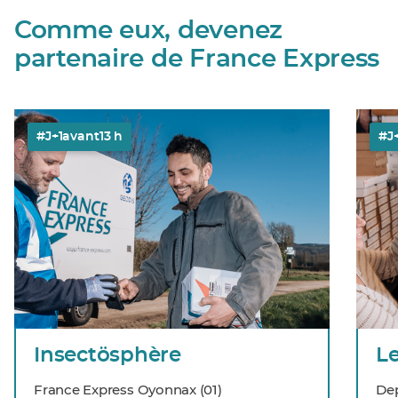
Comme eux, devenez
partenaire de France Express
#J+1avant13 h
#J
Insectösphère
France Express Oyonnax (01)
Dep