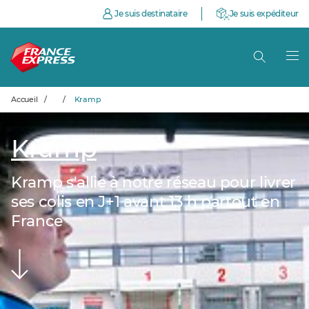
Je suis destinataire
Je suis expéditeur
Accueil
/
/
Kramp
Kramp
Kramp s'allie à notre réseau pour livrer
ses colis en J+1 avant 13 h partout en
France