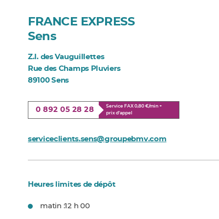
FRANCE EXPRESS
Sens
Z.I. des Vauguillettes
Rue des Champs Pluviers
89100 Sens
Service FAX 0,80 €/min +
0 892 05 28 28
prix d'appel
serviceclients.sens@groupebmv.com
Heures limites de dépôt
matin :
12 h 00