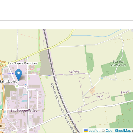
Leaflet
|
©
OpenStreetMap
c