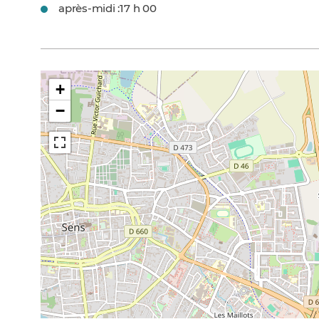
après-midi :
17 h 00
+
−