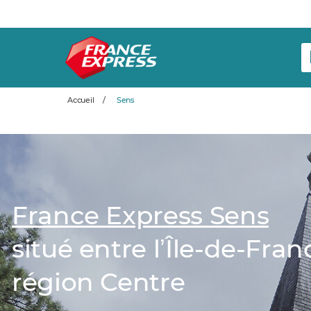
Accueil
/
Sens
France Express Sens
situé entre lʼÎle-de-Fra
région Centre