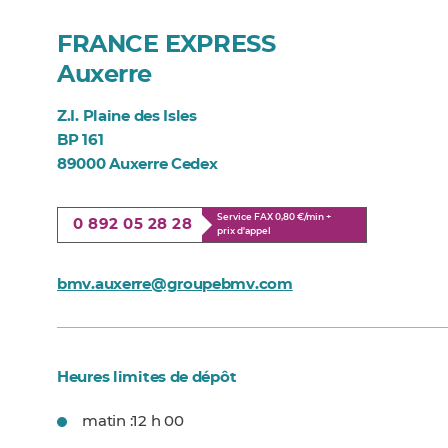
FRANCE EXPRESS
Auxerre
Z.I. Plaine des Isles
BP 161
89000 Auxerre Cedex
Service FAX 0,80 €/min +
0 892 05 28 28
prix d'appel
bmv.auxerre@groupebmv.com
Heures limites de dépôt
matin :
12 h 00