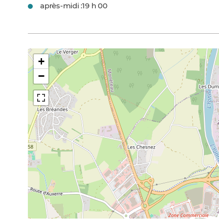
après-midi :
19 h 00
+
−