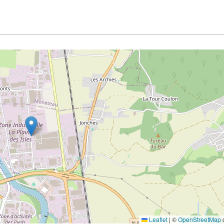
Leaflet
|
©
OpenStreetMap
c