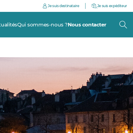
Je suis destinataire
Je suis expéditeur
tualités
Qui sommes-nous ?
Nous contacter