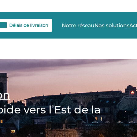
Notre réseau
Nos solutions
Ac
Délais de livraison
on
ide vers lʼEst de la