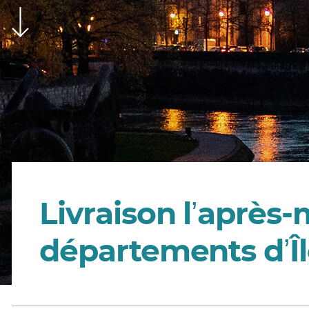
Livraison lʼaprès-m
départements dʼÎ