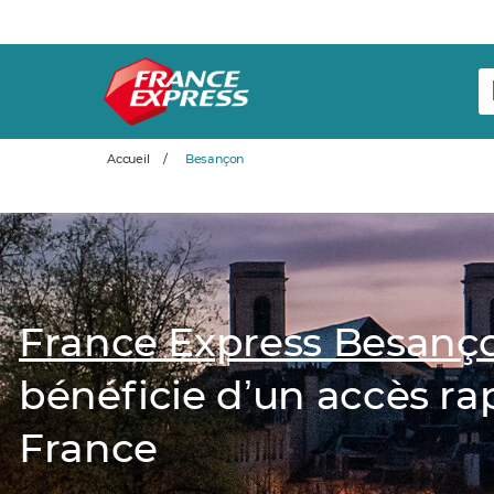
Accueil
/
Besançon
France Express Besanç
bénéficie dʼun accès rap
France