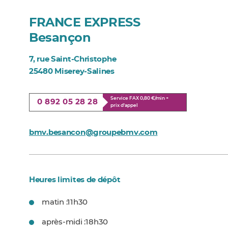
FRANCE EXPRESS
Besançon
7, rue Saint-Christophe
25480 Miserey-Salines
Service FAX 0,80 €/min +
0 892 05 28 28
prix d'appel
bmv.besancon@groupebmv.com
Heures limites de dépôt
matin :
11h30
après-midi :
18h30