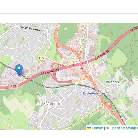
Leaflet
|
©
OpenStreetMap
c