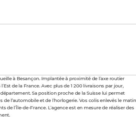
eille à Besançon. Implantée à proximité de lʼaxe routier
lʼEst de la France. Avec plus de 1 200 livraisons par jour,
le département. Sa position proche de la Suisse lui permet
de l’automobile et de lʼhorlogerie. Vos colis enlevés le mati
ts de lʼÎle-de-France. Lʼagence est en mesure de réaliser des
ment.