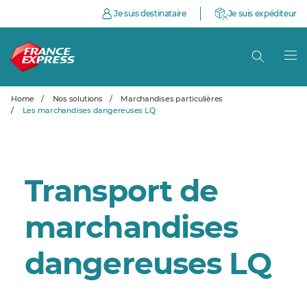
Je suis destinataire
Je suis expéditeur
Home
/
Nos solutions
/
Marchandises particulières
/
Les marchandises dangereuses LQ
Transport de
marchandises
dangereuses LQ