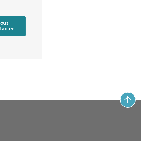
ous
tacter