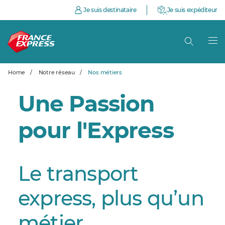
Je suis destinataire
Je suis expéditeur
Home
/
Notre réseau
/
Nos métiers
Une Passion
pour l'Express
Le transport
express, plus qu’un
métier