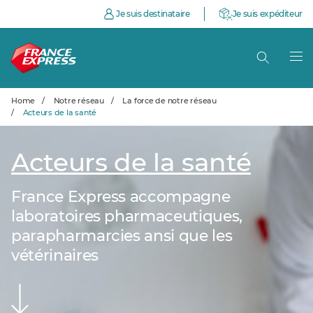
Je suis destinataire
Je suis expéditeur
Home
/
Notre réseau
/
La force de notre réseau
/
Acteurs de la santé
Acteurs de la santé
France Express accompagne
laboratoires pharmaceutiques,
parapharmarcies ansi que les
vétérinaires