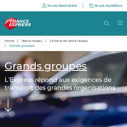
Je suis destinataire
Je suis expéditeur
Home
/
Notre réseau
/
La force de notre réseau
/
Grands groupes
Grands groupes
LʼExpress répond aux exigences de
transport des grandes organisations